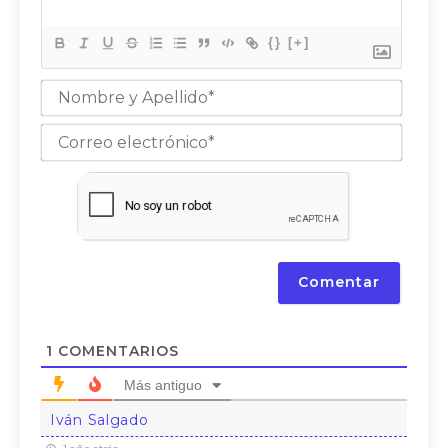
{}
[+]
Nomb
y
Apell
Corre
elect
1
COMENTARIOS
Más antiguo
Iván Salgado