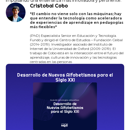
impulsando una enseñanza más innovadora y pertinente.
Cristobal Cobo
"El cambio no viene solo con las máquinas; hay
que entender la tecnología como aceleradora
de experiencias de aprendizaje en pedagogías
más flexibles"
(PhD) Especialista Senior en Educación y Tecnología.
Fundó y dirigió el Centro de Estudios – Fundación Ceibal
(2014-2019). Investigador asociado del Instituto de
Internet de la Universidad de Oxford (2009-2019). El
trabajo de Cobo está en la intersección entre el futuro del
aprendizaje, culturas de innovación y las tecnologías
centradas en las personas
Desarrollo de Nuevos Alfabetismos para el
Siglo XXI