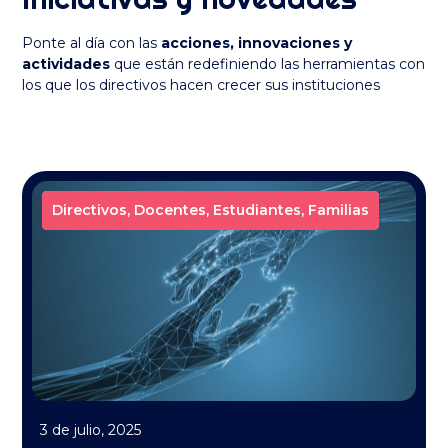
Ponte al día con las
acciones, innovaciones y
actividades
que están redefiniendo las herramientas con
los que los directivos hacen crecer sus instituciones
Directivos
Directivos
Directivos
Directivos
,
,
,
,
Docentes
Docentes
Docentes
Docentes
,
,
,
,
Estudiantes
Estudiantes
Estudiantes
Estudiantes
,
,
,
,
Familias
Familias
Familias
Familias
3 de julio, 2025