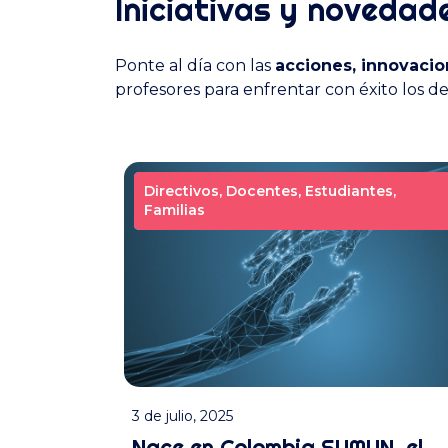
Iniciativas y novedad
Ponte al día con las
acciones, innovacio
profesores para enfrentar con éxito los de
Directivos
Directivos
Directivos
Directivos
,
,
,
,
Docentes
Docentes
Docentes
Docentes
,
,
,
,
Estudiantes
Estudiantes
Estudiantes
Estudiantes
,
,
,
,
Familias
Familias
Familias
Familias
Ver noticia
3 de julio, 2025
Nace en Colombia SUMUN, el