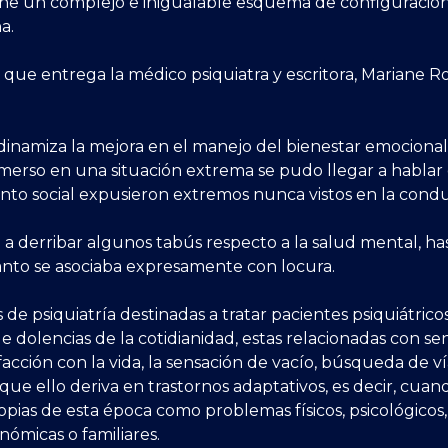
ne un complejo e inigualable esquema de configuración
a.
 que entrega la médico psiquiatra y escritora, Mariane R
dinamiza la mejora en el manejo del bienestar emocional
merso en una situación extrema se pudo llegar a hablar 
nto social expusieron extremos nunca vistos en la condu
a derribar algunos tabús respecto a la salud mental, h
uanto se asociaba expresamente con locura.
e psiquiatría destinadas a tratar pacientes psiquiátricos
 dolencias de la cotidianidad, estas relacionadas con sen
facción con la vida, la sensación de vacío, búsqueda de v
s que ello deriva en trastornos adaptativos, es decir, cuan
opias de esta época como problemas físicos, psicológicos, l
ómicas o familiares.