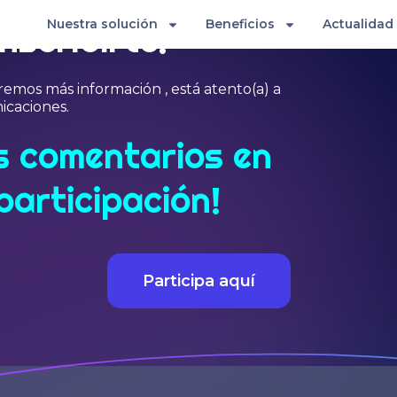
Nuestra solución
Beneficios
Actualidad
nscribirte!
emos más información , está atento(a) a
icaciones.
us comentarios en
participación!
Participa aquí