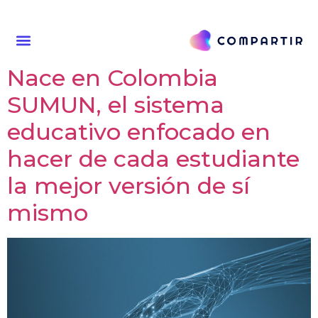
Nace en Colombia
SUMUN, el sistema
educativo enfocado en
hacer de cada estudiante
la mejor versión de sí
mismo